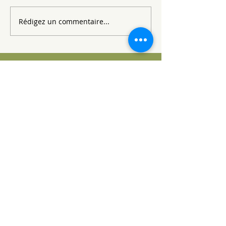
Rédigez un commentaire...
Posts à l'affiche
Revenez bientôt
Dès que de nouveaux posts
seront publiés, vous les
verrez ici.
Posts Récents