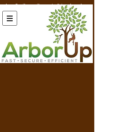
bruxelles élagage élagueur jardinier arborup.be